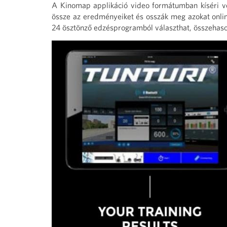
A Kinomap applikáció video formátumban kíséri v
össze az eredményeiket és osszák meg azokat onlin
24 ösztönző edzésprogramból választhat, összehaso