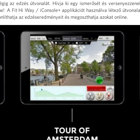
égig az edzés útvonalát. Hívja ki egy ismerősét és versenyezze
e! A Fit Hi Way / iConsole+ applikációt használva létező útvonala
nlíthatja az edzéseredményeit és megoszthatja azokat online.