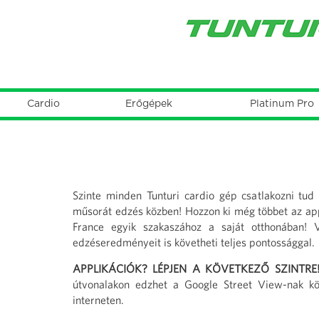
Cardio
Erőgépek
Platinum Pro
Főmenü
Jelenlegi
hely
Szinte minden Tunturi cardio gép csatlakozni tud
műsorát edzés közben! Hozzon ki még többet az app
France egyik szakaszához a saját otthonában! V
edzéseredményeit is követheti teljes pontossággal.
APPLIKÁCIÓK? LÉPJEN A KÖVETKEZŐ SZINTR
útvonalakon edzhet a Google Street View-nak kös
interneten.