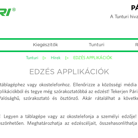
Jump to navigation
P
A Tunturi hiv
Kiegészítők
Tunturi
R
Tunturi
▷
Hírek
▷
EDZÉS APPLIKÁCIÓK
EDZÉS APPLIKÁCIÓK
 táblagéphez vagy okostelefonhoz. Ellenőrizze a közösségi média 
likációkból és tegye még szórakoztatóbbá az edzést! Tekerjen Pár
alósághű, szórakoztató és ösztönző. Akár rátalálhat a követk
E!
Legyen a táblagépe vagy az okostelefonja a személyi edzője! 
zönhetően. Meghatározhatja az edzéscéljait, összehasonlíthat