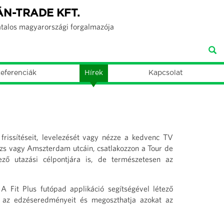
ÁN-TRADE KFT.
atalos magyarországi forgalmazója
eferenciák
Hírek
Kapcsolat
frissítéseit, levelezését vagy nézze a kedvenc TV
izs vagy Amszterdam utcáin, csatlakozzon a Tour de
ező utazási célpontjára is, de természetesen az
A Fit Plus futópad applikáció segítségével létező
ja az edzéseredményeit és megoszthatja azokat az