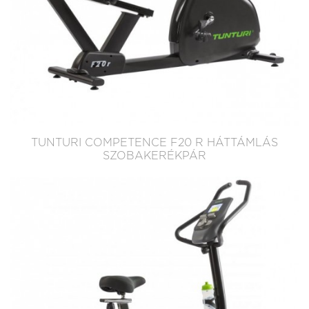
TUNTURI COMPETENCE F20 R HÁTTÁMLÁS
SZOBAKERÉKPÁR