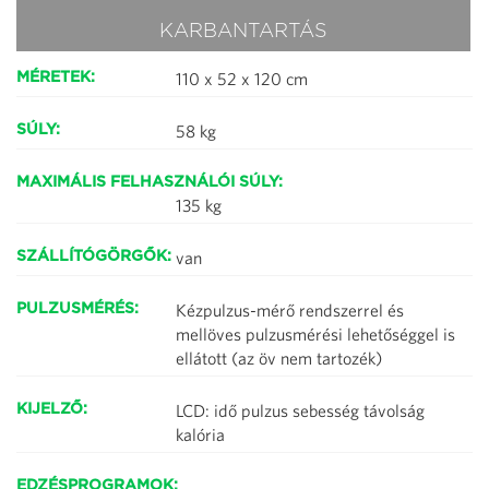
KARBANTARTÁS
110 x 52 x 120 cm
MÉRETEK:
58 kg
SÚLY:
MAXIMÁLIS FELHASZNÁLÓI SÚLY:
135 kg
van
SZÁLLÍTÓGÖRGŐK:
Kézpulzus-mérő rendszerrel és
PULZUSMÉRÉS:
mellöves pulzusmérési lehetőséggel is
ellátott (az öv nem tartozék)
LCD: idő pulzus sebesség távolság
KIJELZŐ:
kalória
EDZÉSPROGRAMOK: