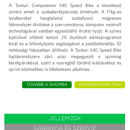
A Tunturi Competence S40 Speed Bike a következő
szintre emeli a szobakerékpározás élményét. A 17kg-os
lendkereket hangtalanul szabályozó mágneses
fékrendszer ötvözése a szervomotoros, komputer vezérelt
technológiával valóban egyedülálló érzést nyújt. A színes
kijelzővel ellátott konzol 20 ösztönző edzésprogramot
kínál és a billentyűzete segítségével a pedálellenállás 32
nehézségi fokozatban állítható. A Tunturi S40 Speed Bike
hajtásrendszere zárt, azaz megegyezik a spinning
kerékpárokéval, ezért a nyeregből történő kiállásokhoz és
sprint edzésekhez is tökéletesen alkalmas.
TOVÁBB A SHOPBA
ÖSSZEHASONLÍTÁS
JELLEMZŐK
GARANCIA ÉS SZERVÍZ