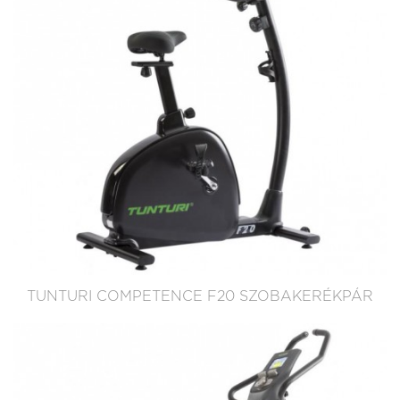
TUNTURI COMPETENCE F20 SZOBAKERÉKPÁR