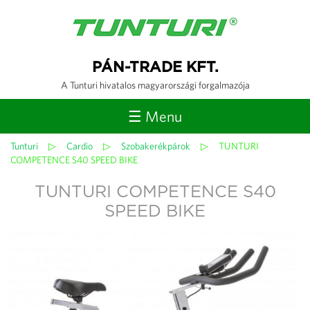
Jump to navigation
PÁN-TRADE KFT.
A Tunturi hivatalos magyarországi forgalmazója
☰ Menu
Tunturi
▷
Cardio
▷
Szobakerékpárok
▷
TUNTURI
Jelenlegi
COMPETENCE S40 SPEED BIKE
hely
TUNTURI COMPETENCE S40
SPEED BIKE