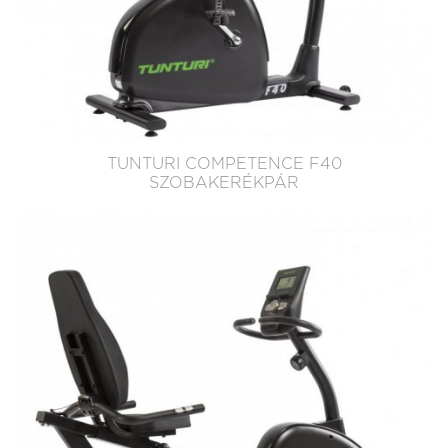
TUNTURI COMPETENCE F40
SZOBAKERÉKPÁR