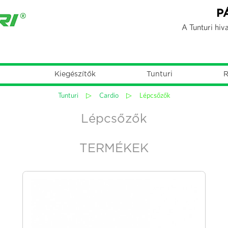
Jump to navigation
P
A Tunturi hiv
Kiegészítők
Tunturi
R
Tunturi
▷
Cardio
▷
Lépcsőzők
Lépcsőzők
TERMÉKEK