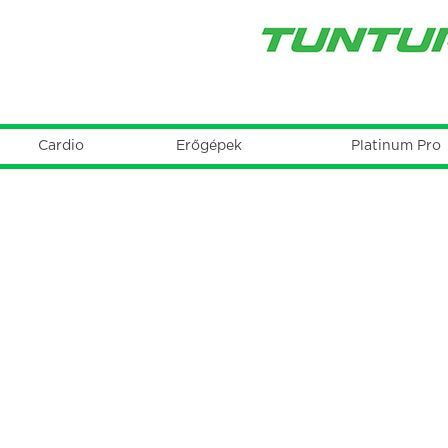
Cardio
Erőgépek
Platinum Pro
Főmenü
Jelenlegi
hely