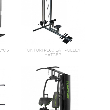
LYOS
TUNTURI PL60 LAT PULLEY
HÁTGÉP