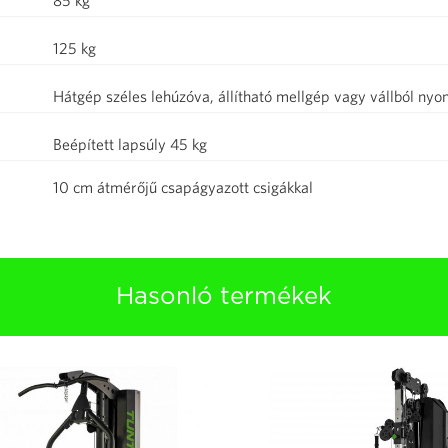
85 kg
125 kg
Hátgép széles lehúzóva, állítható mellgép vagy vállból nyo
Beépített lapsúly 45 kg
10 cm átmérőjű csapágyazott csigákkal
Hasonló termékek