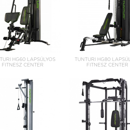
TURI HG60 LAPSÚLYOS
TUNTURI HG80 LAPSÚ
FITNESZ CENTER
FITNESZ CENTER