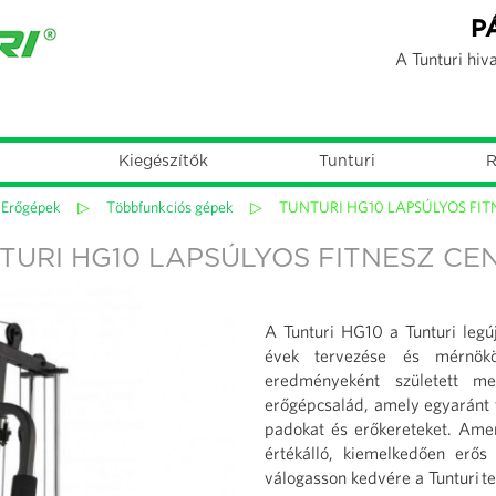
Jump to navigation
P
A Tunturi hiv
Kiegészítők
Tunturi
R
Erőgépek
▷
Többfunkciós gépek
▷
TUNTURI HG10 LAPSÚLYOS FIT
TURI HG10 LAPSÚLYOS FITNESZ CE
A Tunturi HG10 a Tunturi legú
évek tervezése és mérnökö
eredményeként született m
erőgépcsalád, amely egyaránt 
padokat és erőkereteket. Amen
értékálló, kiemelkedően erős 
válogasson kedvére a Tunturi te