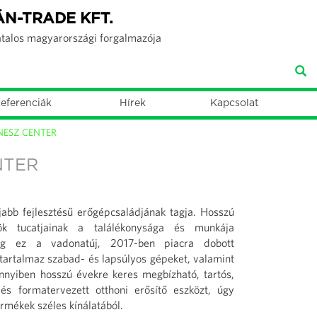
ÁN-TRADE KFT.
atalos magyarországi forgalmazója
eferenciák
Hírek
Kapcsolat
NESZ CENTER
NTER
jabb fejlesztésű erőgépcsaládjának tagja. Hosszú
k tucatjainak a találékonysága és munkája
eg ez a vadonatúj, 2017-ben piacra dobott
tartalmaz szabad- és lapsúlyos gépeket, valamint
nyiben hosszú évekre keres megbízható, tartós,
és formatervezett otthoni erősítő eszközt, úgy
rmékek széles kínálatából.