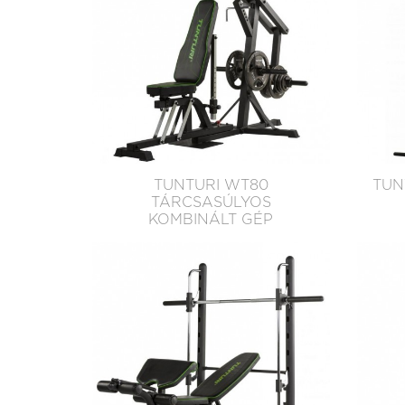
TUNTURI WT80
TUN
TÁRCSASÚLYOS
KOMBINÁLT GÉP