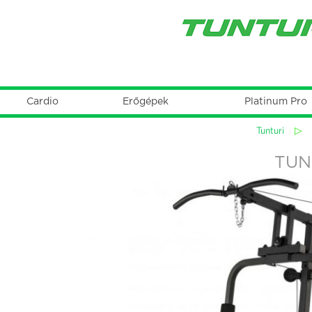
Cardio
Erőgépek
Platinum Pro
Főmenü
Tunturi
▷
Jelenlegi
hely
TUN