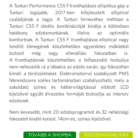
A Tunturi Performance C55 F fronthajtásos elliptikus gép a
Tunturi legújabb, 2017-ben kifejlesztett elliptical
családjának a tagja. A Tunturi hírnevéhez méltóan a
Tunturi C55 F ideális kombinációját kínálja a különösen
hatékony edzésmunkának, illetve az optimális
komfortnak, A Tunturi C55 F fronthajtásos elliptical nagy
lendítő tömegének köszönhetően egyenletes működést
biztosít még nagy ellenállási fokozatban is.
A fronthajtásnak köszönhetően a felhasználó testsúlya
nem nehezedik rá a lábakra az edzés során, így fokozottan
kíméli a térdizületeket. Elektromotorral szabályzott PMS
fékrendszere széles tartományban szabályozható, mely a
sokoldalú színes és háttérvilágítással ellátott LCD
kijelzővel együtt élvezetes formáját biztosítja az intenzív
edzésnek.
Nem kevesebb, mint 20 edzésprogramot és 32 nehézségi
fokozatot kínáló konzol, 14cm-es, színes kijelzővel.
TOVÁBB A SHOPBA
ÖSSZEHASONLÍTÁS