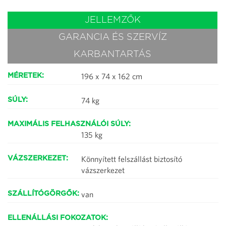
JELLEMZŐK
GARANCIA ÉS SZERVÍZ
KARBANTARTÁS
196 x 74 x 162 cm
MÉRETEK:
74 kg
SÚLY:
MAXIMÁLIS FELHASZNÁLÓI SÚLY:
135 kg
Könnyített felszállást biztosító
VÁZSZERKEZET:
vázszerkezet
van
SZÁLLÍTÓGÖRGŐK:
ELLENÁLLÁSI FOKOZATOK: