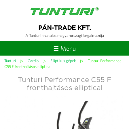
Jump to navigation
PÁN-TRADE KFT.
A Tunturi hivatalos magyarországi forgalmazója
☰ Menu
Tunturi
▷
Cardio
▷
Elliptikus gépek
▷
Tunturi Performance
Jelenlegi
C55 F fronthajtásos elliptical
hely
Tunturi Performance C55 F
fronthajtásos elliptical