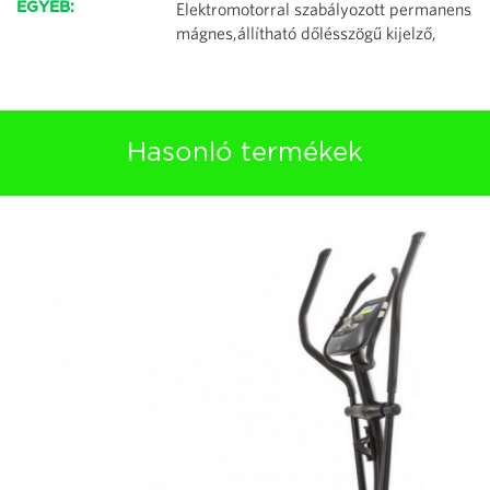
Elektromotorral szabályozott permanens
EGYÉB:
mágnes,állítható dőlésszögű kijelző,
Hasonló termékek