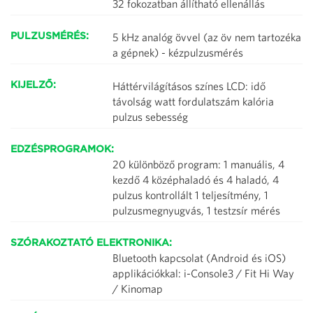
32 fokozatban állítható ellenállás
5 kHz analóg övvel (az öv nem tartozéka
PULZUSMÉRÉS:
a gépnek) - kézpulzusmérés
Háttérvilágításos színes LCD: idő
KIJELZŐ:
távolság watt fordulatszám kalória
pulzus sebesség
EDZÉSPROGRAMOK:
20 különböző program: 1 manuális, 4
kezdő 4 középhaladó és 4 haladó, 4
pulzus kontrollált 1 teljesítmény, 1
pulzusmegnyugvás, 1 testzsír mérés
SZÓRAKOZTATÓ ELEKTRONIKA:
Bluetooth kapcsolat (Android és iOS)
applikációkkal: i-Console3 / Fit Hi Way
/ Kinomap