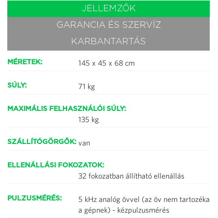
JELLEMZŐK
GARANCIA ÉS SZERVÍZ
KARBANTARTÁS
145 x 45 x 68 cm
MÉRETEK:
71 kg
SÚLY:
MAXIMÁLIS FELHASZNÁLÓI SÚLY:
135 kg
van
SZÁLLÍTÓGÖRGŐK:
ELLENÁLLÁSI FOKOZATOK:
32 fokozatban állítható ellenállás
5 kHz analóg övvel (az öv nem tartozéka
PULZUSMÉRÉS:
a gépnek) - kézpulzusmérés