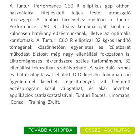
A Tunturi Performance C60 R elliptikus gép otthoni
használatra kifejlesztett teljes testet átmozgató
fitneszgép. A Tunturi hírnevéhez méltóan a Tunturi
Performance C60 R ideális kombinációját kínálja a
különösen hatékony edzésmunkának, illetve az optimális
komfortnak. A Tunturi C60 R elliptical 32 kg-os lendítő
tömegének köszönhetően egyenletes és ízületbarát
működést biztosít még nagy ellenállási fokozatban is.
Elktromágneses fékrendszere széles tartományban, 32
ellenállási fokozatban szabályozható. A sokoldalú, színes
és háttérvilágítással ellátott LCD kijelzőn folyamatosan
figyelemmel kísérheti teljesítményét. 24 beépített
edzésprogram közül válogathat, és akár bővítheti
applikációk csatlakoztatásával: Tunturi Routes, Kinomaps,
iConsol+ Training, Zwift.
TOVÁBB A SHOPBA
ÖSSZEHASONLÍTÁS