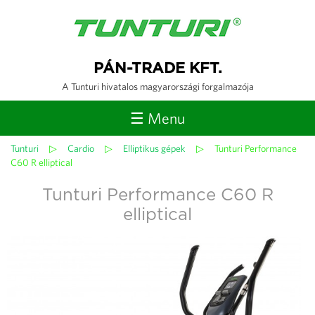
Jump to navigation
PÁN-TRADE KFT.
A Tunturi hivatalos magyarországi forgalmazója
☰ Menu
Tunturi
▷
Cardio
▷
Elliptikus gépek
▷
Tunturi Performance
Jelenlegi
C60 R elliptical
hely
Tunturi Performance C60 R
elliptical