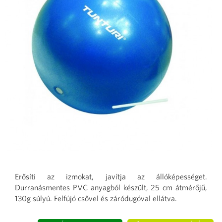
Erősíti az izmokat, javítja az állóképességet.
Durranásmentes PVC anyagból készült, 25 cm átmérőjű,
130g súlyú. Felfújó csővel és záródugóval ellátva.