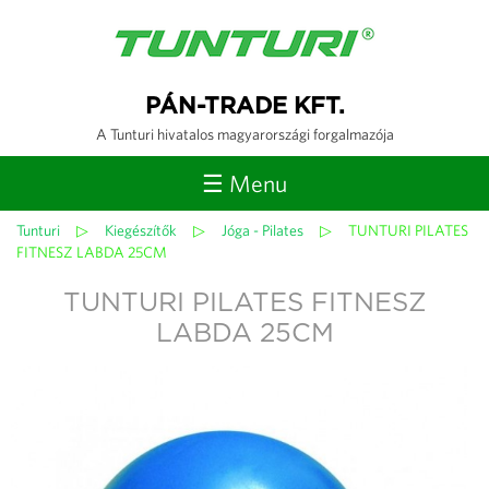
Jump to navigation
PÁN-TRADE KFT.
A Tunturi hivatalos magyarországi forgalmazója
☰ Menu
Tunturi
▷
Kiegészítők
▷
Jóga - Pilates
▷
TUNTURI PILATES
Jelenlegi
FITNESZ LABDA 25CM
hely
TUNTURI PILATES FITNESZ
LABDA 25CM