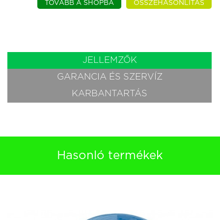
TOVÁBB A SHOPBA
ÖSSZEHASONLÍTÁS
JELLEMZŐK
GARANCIA ÉS SZERVÍZ
KARBANTARTÁS
Hasonló termékek