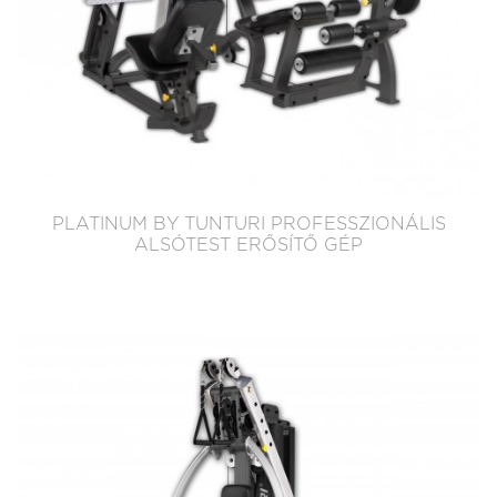
PLATINUM BY TUNTURI PROFESSZIONÁLIS
ALSÓTEST ERŐSÍTŐ GÉP