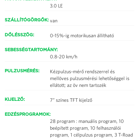
3.0 LE
van
SZÁLLÍTÓGÖRGŐK:
0-15%-ig motorikusan állítható
DŐLÉSSZÖG:
SEBESSÉGTARTOMÁNY:
0.8-20 km/h
Kézpulzus-mérő rendszerrel és
PULZUSMÉRÉS:
mellöves pulzusmérési lehetőséggel is
ellátott; az öv nem tartozék
7” színes TFT kijelző
KIJELZŐ:
EDZÉSPROGRAMOK:
28 program : manuális program, 10
beépített program, 10 felhasználói
program, 1 célpulzus program, 3 T-Road