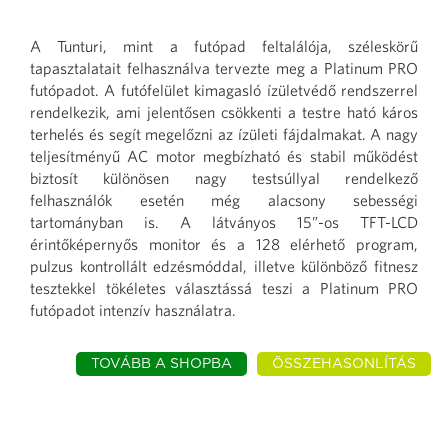
A Tunturi, mint a futópad feltalálója, széleskörű
tapasztalatait felhasználva tervezte meg a Platinum PRO
futópadot. A futófelület kimagasló ízületvédő rendszerrel
rendelkezik, ami jelentősen csökkenti a testre ható káros
terhelés és segít megelőzni az ízületi fájdalmakat. A nagy
teljesítményű AC motor megbízható és stabil működést
biztosít különösen nagy testsúllyal rendelkező
felhasználók esetén még alacsony sebességi
tartományban is. A látványos 15”-os TFT-LCD
érintőképernyős monitor és a 128 elérhető program,
pulzus kontrollált edzésmóddal, illetve különböző fitnesz
tesztekkel tökéletes választássá teszi a Platinum PRO
futópadot intenzív használatra.
TOVÁBB A SHOPBA
ÖSSZEHASONLÍTÁS