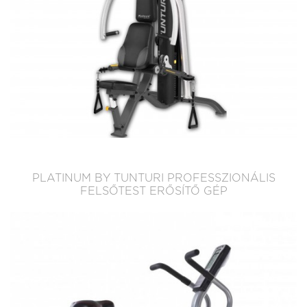
PLATINUM BY TUNTURI PROFESSZIONÁLIS
FELSŐTEST ERŐSÍTŐ GÉP