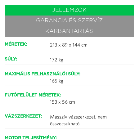
JELLEMZŐK
GARANCIA ÉS SZERVÍZ
KARBANTARTÁS
213 x 89 x 144 cm
MÉRETEK:
172 kg
SÚLY:
MAXIMÁLIS FELHASZNÁLÓI SÚLY:
165 kg
FUTÓFELÜLET MÉRETEK:
153 x 56 cm
Masszív vázszerkezet, nem
VÁZSZERKEZET:
összecsukható
MOTOR TELJESÍTMÉNY: