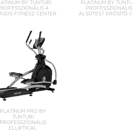
LATINUM BY TUNTURI
PLATINUM BY TUNTU
PROFESSZIONÁLIS 4
PROFESSZIONÁLI
ÁSOS FITNESZ CENTER
ALSÓTEST ERŐSÍTŐ 
PLATINUM PRO BY
TUNTURI
PROFESSZIONÁLIS
ELLIPTICAL