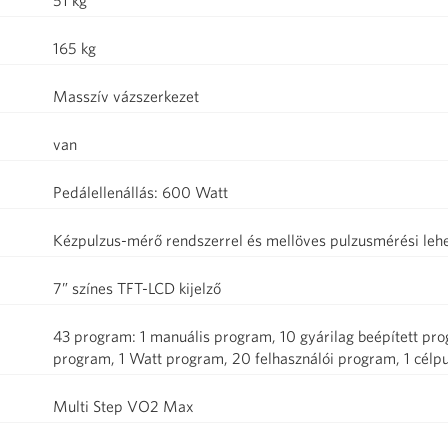
51 kg
165 kg
Masszív vázszerkezet
van
Pedálellenállás: 600 Watt
Kézpulzus-mérő rendszerrel és mellöves pulzusmérési lehet
7” színes TFT-LCD kijelző
43 program: 1 manuális program, 10 gyárilag beépített pr
program, 1 Watt program, 20 felhasználói program, 1 célpu
Multi Step VO2 Max