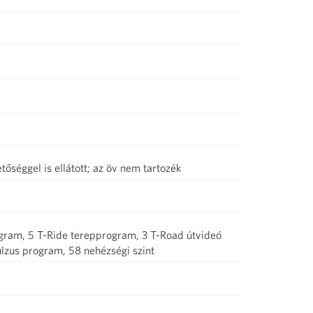
őséggel is ellátott; az öv nem tartozék
ogram, 5 T-Ride terepprogram, 3 T-Road útvideó
lzus program, 58 nehézségi szint