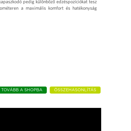
kapaszkodó pedig különböző edzéspozíciókat tesz
ométeren a maximális komfort és hatékonyság
TOVÁBB A SHOPBA
ÖSSZEHASONLÍTÁS