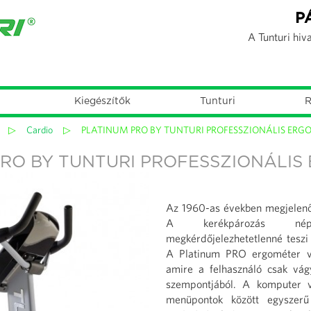
Jump to navigation
P
A Tunturi hiv
Kiegészítők
Tunturi
R
▷
Cardio
▷
PLATINUM PRO BY TUNTURI PROFESSZIONÁLIS ERG
PRO BY TUNTURI PROFESSZIONÁLIS
Az 1960-as években megjelenő 
A kerékpározás népsz
megkérdőjelezhetetlenné teszi
A Platinum PRO ergométer ve
amire a felhasználó csak vá
szempontjából. A komputer v
menüpontok között egyszerű 