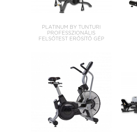
PLATINUM BY TUNTURI
PROFESSZIONÁLIS
FELSŐTEST ERŐSÍTŐ GÉP