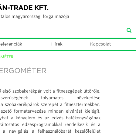
ÁN-TRADE KFT.
atalos magyarországi forgalmazója
eferenciák
Hírek
Kapcsolat
OMÉTER
 ERGOMÉTER
első szobakerékpár volt a fitneszgépek úttörője.
erűségének folyamatos növekedése
 a szobakerékpárok szerepét a fitnesztermekben.
zető formatervezése minden elvárást kielégít,
gyhat a kényelem és az edzés hatékonyságának
áltozatos edzésprogramokkal rendelkezik és a
a navigálás a felhasználóbarát kezelőfelület