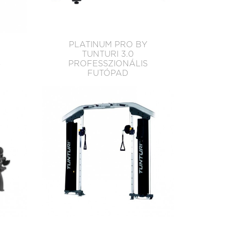
Y
PLATINUM PRO BY
TUNTURI 3.0
S
PROFESSZIONÁLIS
FUTÓPAD