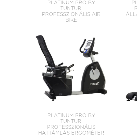
PLATINUM PRO BY
P
TUNTURI
PROFESSZIONÁLIS AIR
ÁLL
BIKE
PLATINUM PRO BY
TUNTURI
PROFESSZIONÁLIS
HÁTTÁMLÁS ERGOMÉTER